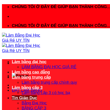
Bỏ
CHÚNG TÔI Ở ĐÂY ĐỂ GIÚP BẠN THÀNH CÔNG..
qua
nội
dung
CHÚNG TÔI Ở ĐÂY ĐỂ GIÚP BẠN THÀNH CÔNG..
Làm bằng đại học
LÀM BẰNG ĐẠI HỌC GIÁ RẺ
Làm bằng cao đẳng
Làm bằng trung cấp
Làm bằng trung cấp chính quy
Làm bằng cấp 3
ĐẶT LÀM BẰNG
Làm bằng cấp 3 có học bạ
Tin Giáo Dục
Bằng Đại Học
BẰNG CẤP 3