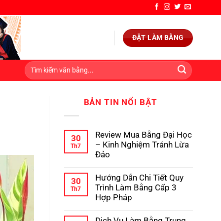
ĐẶT LÀM BẰNG
BẢN TIN NỔI BẬT
Review Mua Bằng Đại Học
30
– Kinh Nghiệm Tránh Lừa
Th7
Đảo
Không
có
Hướng Dẫn Chi Tiết Quy
bình
30
luận
Trình Làm Bằng Cấp 3
Th7
ở
Hợp Pháp
Review
Mua
Không
Bằng
có
Dịch Vụ Làm Bằng Trung
Đại