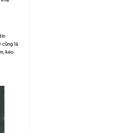
tín
 cũng là
n, kéo