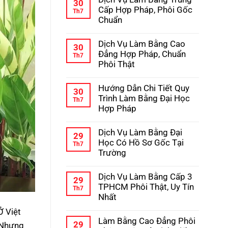
bình
30
Học
luận
Cấp Hợp Pháp, Phôi Gốc
Th7
–
ở
Chuẩn
Kinh
Hướng
Nghiệm
Dẫn
Không
Tránh
Chi
có
Lừa
Dịch Vụ Làm Bằng Cao
Tiết
bình
30
Đảo
Quy
luận
Đẳng Hợp Pháp, Chuẩn
Th7
Trình
ở
Phôi Thật
Làm
Dịch
Bằng
Vụ
Không
Cấp
Làm
có
3
Hướng Dẫn Chi Tiết Quy
Bằng
bình
30
Hợp
Trung
luận
Trình Làm Bằng Đại Học
Th7
Pháp
Cấp
ở
Hợp Pháp
Hợp
Dịch
Pháp,
Vụ
Không
Phôi
Làm
có
Gốc
Dịch Vụ Làm Bằng Đại
Bằng
bình
29
Chuẩn
Cao
luận
Học Có Hồ Sơ Gốc Tại
Th7
Đẳng
ở
Trường
Hợp
Hướng
Pháp,
Dẫn
Không
Chuẩn
Chi
có
Phôi
Dịch Vụ Làm Bằng Cấp 3
Tiết
bình
29
Thật
Quy
luận
TPHCM Phôi Thật, Uy Tín
Th7
Trình
ở
Nhất
Làm
Dịch
Bằng
Vụ
Không
Ở Việt
Đại
Làm
có
Học
Làm Bằng Cao Đẳng Phôi
Bằng
bình
29
. Nhưng
Hợp
Đại