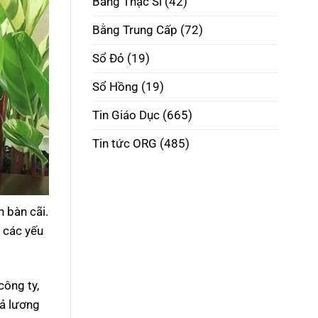
Bằng Thạc Sĩ
(42)
Phôi
Thật
Đúng
Bằng Trung Cấp
(72)
Pháp
Luật
Sổ Đỏ
(19)
Sổ Hồng
(19)
Tin Giáo Dục
(665)
Tin tức ORG
(485)
 bàn cãi.
 các yếu
công ty,
rả lương