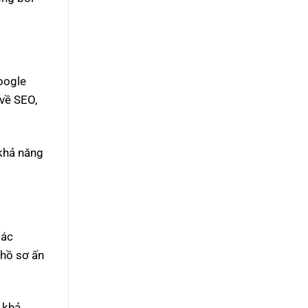
oogle
về SEO,
 khả năng
các
 hồ sơ ấn
 khả