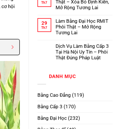
luận
Thật – Xóa Bỏ Định Kiến,
Th7
Pháp
Học
ở
 cơ hội
Mở Rộng Tương Lai
Có
Dịch
Hồ
Vụ
Không
Sơ
Làm
có
Gốc
Làm Bằng Đại Học RMIT
Bằng
bình
29
Tại
Cấp
luận
Phôi Thật – Mở Rộng
Th7
Trường
3
ở
Tương Lai
TPHCM
Làm
Phôi
Bằng
Không
Thật,
Cao
có
Uy
Dịch Vụ Làm Bằng Cấp 3
Đẳng
bình
Tín
Phôi
luận
Tại Hà Nội Uy Tín – Phôi
Nhất
Thật
ở
Thật Đúng Pháp Luật
–
Làm
Xóa
Bằng
Không
Bỏ
Đại
có
Định
Học
bình
Kiến,
RMIT
DANH MỤC
luận
Mở
Phôi
ở
Rộng
Thật
Dịch
Tương
–
Vụ
Lai
Mở
Làm
Bằng Cao Đẳng
(119)
Rộng
Bằng
Tương
Cấp
Lai
3
Bằng Cấp 3
(170)
Tại
Hà
Nội
Bằng Đại Học
(232)
Uy
Tín
–