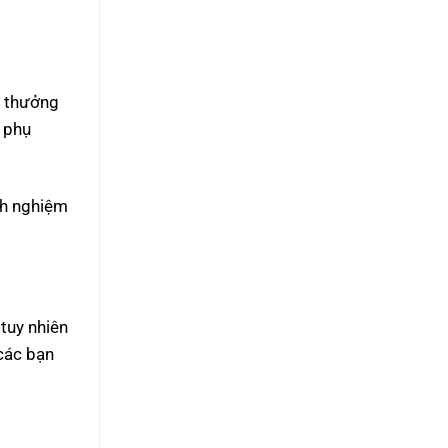
n thưởng
 phụ
inh nghiệm
tuy nhiên
các bạn