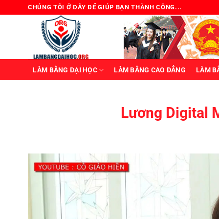
Bỏ
CHÚNG TÔI Ở ĐÂY ĐỂ GIÚP BẠN THÀNH CÔNG...
qua
nội
dung
LÀM BẰNG ĐẠI HỌC
LÀM BẰNG CAO ĐẲNG
LÀM B
Lương Digital 