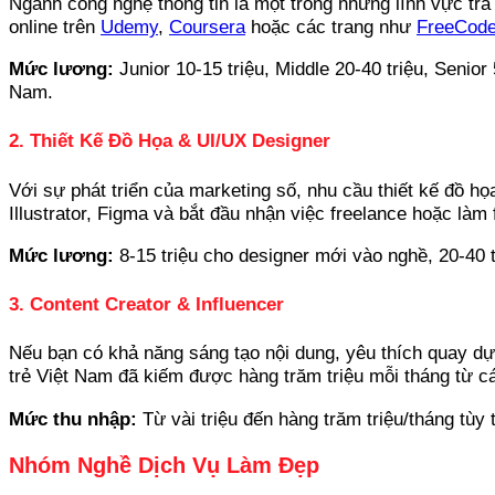
Ngành công nghệ thông tin là một trong những lĩnh vực trả
online trên
Udemy
,
Coursera
hoặc các trang như
FreeCod
Mức lương:
Junior 10-15 triệu, Middle 20-40 triệu, Senio
Nam.
2. Thiết Kế Đồ Họa & UI/UX Designer
Với sự phát triển của marketing số, nhu cầu thiết kế đồ 
Illustrator, Figma và bắt đầu nhận việc freelance hoặc làm 
Mức lương:
8-15 triệu cho designer mới vào nghề, 20-40 t
3. Content Creator & Influencer
Nếu bạn có khả năng sáng tạo nội dung, yêu thích quay dự
trẻ Việt Nam đã kiếm được hàng trăm triệu mỗi tháng từ cá
Mức thu nhập:
Từ vài triệu đến hàng trăm triệu/tháng tùy
Nhóm Nghề Dịch Vụ Làm Đẹp