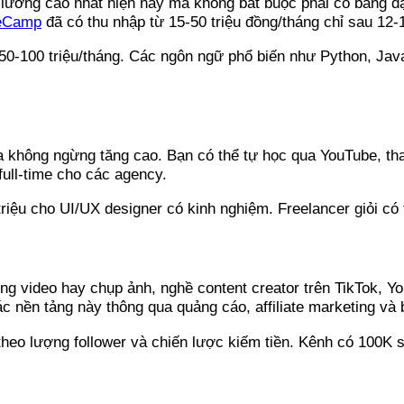
 lương cao nhất hiện nay mà không bắt buộc phải có bằng đạ
eCamp
đã có thu nhập từ 15-50 triệu đồng/tháng chỉ sau 12-
r 50-100 triệu/tháng. Các ngôn ngữ phổ biến như Python, Jav
họa không ngừng tăng cao. Bạn có thể tự học qua YouTube, 
full-time cho các agency.
riệu cho UI/UX designer có kinh nghiệm. Freelancer giỏi có 
ng video hay chụp ảnh, nghề content creator trên TikTok, Y
c nền tảng này thông qua quảng cáo, affiliate marketing và
 theo lượng follower và chiến lược kiếm tiền. Kênh có 100K s