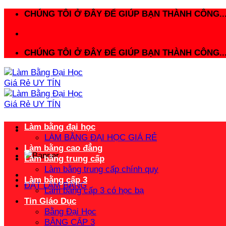
Bỏ
CHÚNG TÔI Ở ĐÂY ĐỂ GIÚP BẠN THÀNH CÔNG..
qua
nội
dung
CHÚNG TÔI Ở ĐÂY ĐỂ GIÚP BẠN THÀNH CÔNG..
Làm bằng đại học
LÀM BẰNG ĐẠI HỌC GIÁ RẺ
Làm bằng cao đẳng
Làm bằng trung cấp
Làm bằng trung cấp chính quy
Làm bằng cấp 3
ĐẶT LÀM BẰNG
Làm bằng cấp 3 có học bạ
Tin Giáo Dục
Bằng Đại Học
BẰNG CẤP 3