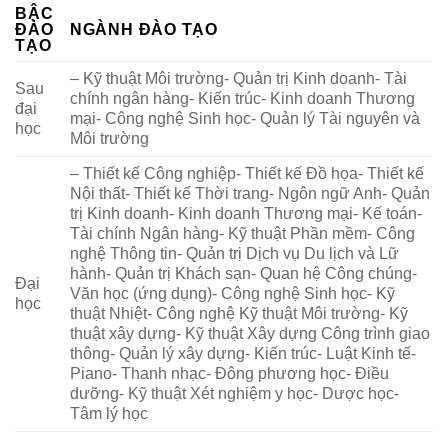
BẬC
ĐÀO
NGÀNH ĐÀO TẠO
TẠO
– Kỹ thuật Môi trường- Quản trị Kinh doanh- Tài
Sau
chính ngân hàng- Kiến trúc- Kinh doanh Thương
đại
mại- Công nghệ Sinh học- Quản lý Tài nguyên và
học
Môi trường
– Thiết kế Công nghiệp- Thiết kế Đồ họa- Thiết kế
Nội thất- Thiết kế Thời trang- Ngôn ngữ Anh- Quản
trị Kinh doanh- Kinh doanh Thương mại- Kế toán-
Tài chính Ngân hàng- Kỹ thuật Phần mềm- Công
nghệ Thông tin- Quản trị Dịch vụ Du lịch và Lữ
hành- Quản trị Khách sạn- Quan hệ Công chúng-
Đại
Văn học (ứng dụng)- Công nghệ Sinh học- Kỹ
học
thuật Nhiệt- Công nghệ Kỹ thuật Môi trường- Kỹ
thuật xây dựng- Kỹ thuật Xây dựng Công trình giao
thông- Quản lý xây dựng- Kiến trúc- Luật Kinh tế-
Piano- Thanh nhạc- Đông phương học- Điều
dưỡng- Kỹ thuật Xét nghiệm y học- Dược học-
Tâm lý học