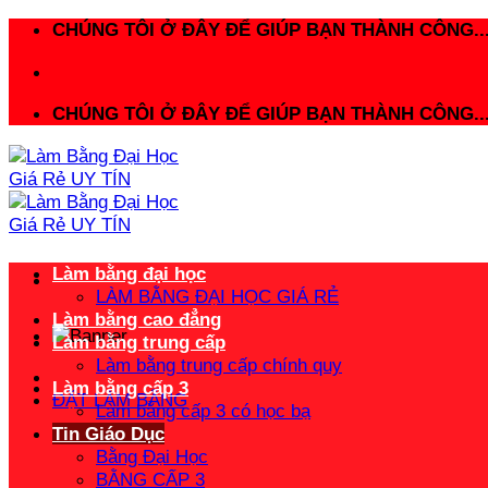
Bỏ
CHÚNG TÔI Ở ĐÂY ĐỂ GIÚP BẠN THÀNH CÔNG..
qua
nội
dung
CHÚNG TÔI Ở ĐÂY ĐỂ GIÚP BẠN THÀNH CÔNG..
Làm bằng đại học
LÀM BẰNG ĐẠI HỌC GIÁ RẺ
Làm bằng cao đẳng
Làm bằng trung cấp
Làm bằng trung cấp chính quy
Làm bằng cấp 3
ĐẶT LÀM BẰNG
Làm bằng cấp 3 có học bạ
Tin Giáo Dục
Bằng Đại Học
BẰNG CẤP 3