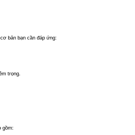
n cơ bản bạn cần đáp ứng:
êm trọng.
o gồm: