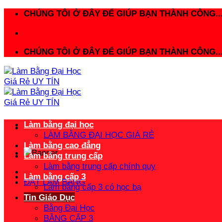
Bỏ
CHÚNG TÔI Ở ĐÂY ĐỂ GIÚP BẠN THÀNH CÔNG..
qua
nội
dung
CHÚNG TÔI Ở ĐÂY ĐỂ GIÚP BẠN THÀNH CÔNG..
Làm bằng đại học
LÀM BẰNG ĐẠI HỌC GIÁ RẺ
Làm bằng cao đẳng
Làm bằng trung cấp
Làm bằng trung cấp chính quy
Làm bằng cấp 3
ĐẶT LÀM BẰNG
Làm bằng cấp 3 có học bạ
Tin Giáo Dục
Bằng Đại Học
BẰNG CẤP 3