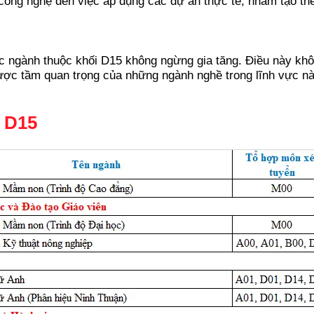
 công nghệ đến việc áp dụng các dự án thực tế, nhằm tạo th
c ngành thuộc khối D15 không ngừng gia tăng. Điều này khô
c tầm quan trọng của những ngành nghề trong lĩnh vực này 
 D15