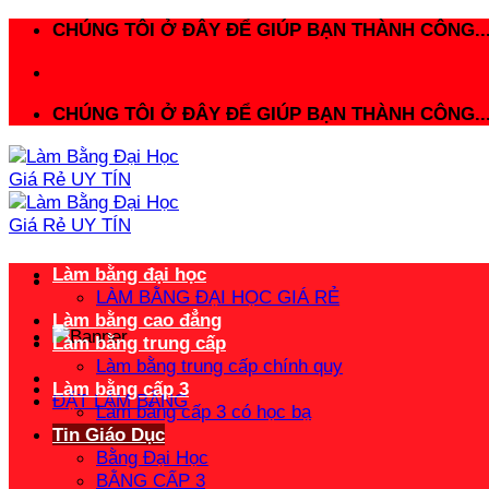
Bỏ
CHÚNG TÔI Ở ĐÂY ĐỂ GIÚP BẠN THÀNH CÔNG..
qua
nội
dung
CHÚNG TÔI Ở ĐÂY ĐỂ GIÚP BẠN THÀNH CÔNG..
Làm bằng đại học
LÀM BẰNG ĐẠI HỌC GIÁ RẺ
Làm bằng cao đẳng
Làm bằng trung cấp
Làm bằng trung cấp chính quy
Làm bằng cấp 3
ĐẶT LÀM BẰNG
Làm bằng cấp 3 có học bạ
Tin Giáo Dục
Bằng Đại Học
BẰNG CẤP 3