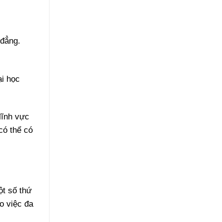
 đẳng.
ại học
lĩnh vực
có thể có
ột số thứ
o việc đa