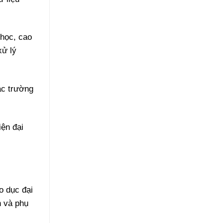
 học, cao
xử lý
ác trường
ện đại
o dục đại
n và phụ