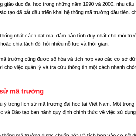
g giáo dục đại học trong những năm 1990 và 2000, nhu cầu
ào tạo đã bắt đầu triển khai hệ thống mã trường đầu tiên, c
thống nhất cách đặt mã, đảm bảo tính duy nhất cho mỗi trư
oặc chia tách đòi hỏi nhiều nỗ lực và thời gian.
g mã trường cũng được số hóa và tích hợp vào các cơ sở dữ 
lợi cho việc quản lý và tra cứu thông tin một cách nhanh chó
 sử mã trường
hú ý trong lịch sử mã trường đại học tại Việt Nam. Một tron
ục và Đào tạo ban hành quy định chính thức về việc sử dụn
ệ thống mã trường được chuẩn hóa và tích hợp vào cơ sở dữ