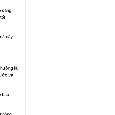
ọ đang
tốt
 mã này
thường là
nước và
ể bao
 không