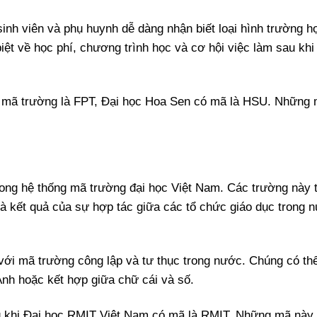
sinh viên và phụ huynh dễ dàng nhận biết loại hình trường h
iệt về học phí, chương trình học và cơ hội việc làm sau khi 
có mã trường là FPT, Đại học Hoa Sen có mã là HSU. Những
rong hệ thống mã trường đại học Việt Nam. Các trường này 
à kết quả của sự hợp tác giữa các tổ chức giáo dục trong 
với mã trường công lập và tư thục trong nước. Chúng có th
Anh hoặc kết hợp giữa chữ cái và số.
ng khi Đại học RMIT Việt Nam có mã là RMIT. Những mã này