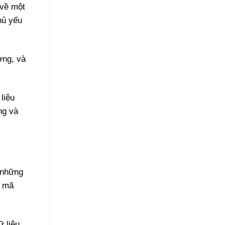
 về một
hủ yếu
ờng, và
liệu
ng và
g những
g mã
 liệu