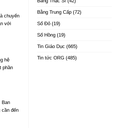
Bằng Thạc Sĩ
(42)
Phôi
Thật
Đúng
Bằng Trung Cấp
(72)
và chuyển
Pháp
Luật
Sổ Đỏ
(19)
ận với
Sổ Hồng
(19)
Tin Giáo Dục
(665)
Tin tức ORG
(485)
ng hệ
t phần
. Ban
g cần đến