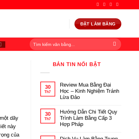
ĐẶT LÀM BẰNG
BẢN TIN NỔI BẬT
Review Mua Bằng Đại
30
Học – Kinh Nghiệm Tránh
Th7
Lừa Đảo
Không
có
Hướng Dẫn Chi Tiết Quy
bình
30
luận
Trình Làm Bằng Cấp 3
 một dãy
Th7
ở
Hợp Pháp
Review
iết này
Mua
Không
trọng của
Bằng
có
Dịch Vụ Làm Bằng Trung
Đại