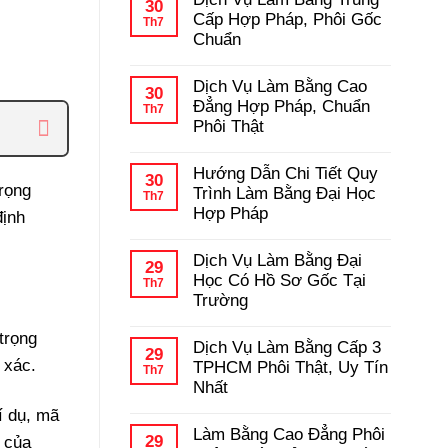
bình
30
Học
luận
Cấp Hợp Pháp, Phôi Gốc
Th7
–
ở
Chuẩn
Kinh
Hướng
Nghiệm
Dẫn
Không
Tránh
Chi
có
Lừa
Dịch Vụ Làm Bằng Cao
Tiết
bình
30
Đảo
Quy
luận
Đẳng Hợp Pháp, Chuẩn
Th7
Trình
ở
Phôi Thật
Làm
Dịch
Bằng
Vụ
Không
Cấp
Làm
có
3
Hướng Dẫn Chi Tiết Quy
Bằng
bình
30
Hợp
Trung
trọng
luận
Trình Làm Bằng Đại Học
Th7
Pháp
Cấp
ở
Hợp Pháp
định
Hợp
Dịch
Pháp,
Vụ
Không
Phôi
Làm
có
Gốc
Dịch Vụ Làm Bằng Đại
Bằng
bình
29
Chuẩn
Cao
luận
Học Có Hồ Sơ Gốc Tại
Th7
Đẳng
ở
Trường
Hợp
Hướng
Pháp,
Dẫn
Không
Chuẩn
Chi
trọng
có
Phôi
Dịch Vụ Làm Bằng Cấp 3
Tiết
bình
29
Thật
Quy
 xác.
luận
TPHCM Phôi Thật, Uy Tín
Th7
Trình
ở
Nhất
Làm
Dịch
Bằng
Vụ
Không
í dụ, mã
Đại
Làm
có
Học
Làm Bằng Cao Đẳng Phôi
Bằng
bình
29
g của
Hợp
Đại