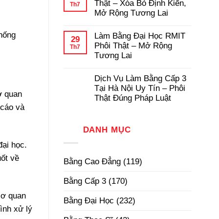
luận
Thật – Xóa Bỏ Định Kiến,
Th7
Pháp
Học
ở
Mở Rộng Tương Lai
Có
Dịch
Hồ
Vụ
Không
Sơ
Làm
có
thống
Gốc
Làm Bằng Đại Học RMIT
Bằng
bình
29
Tại
Cấp
luận
Phôi Thật – Mở Rộng
Th7
Trường
3
ở
Tương Lai
TPHCM
Làm
Phôi
Bằng
Không
Thật,
Cao
có
Uy
Dịch Vụ Làm Bằng Cấp 3
Đẳng
bình
Tín
Phôi
luận
Tại Hà Nội Uy Tín – Phôi
Nhất
Thật
ơ quan
ở
Thật Đúng Pháp Luật
–
Làm
Xóa
 cáo và
Bằng
Không
Bỏ
Đại
có
Định
Học
bình
Kiến,
RMIT
DANH MỤC
luận
Mở
Phôi
ở
Rộng
Thật
Dịch
đại học.
Tương
–
Vụ
Lai
Mở
Làm
uốt về
Bằng Cao Đẳng
(119)
Rộng
Bằng
Tương
Cấp
Lai
3
Bằng Cấp 3
(170)
Tại
Hà
cơ quan
Nội
Bằng Đại Học
(232)
Uy
ình xử lý
Tín
–