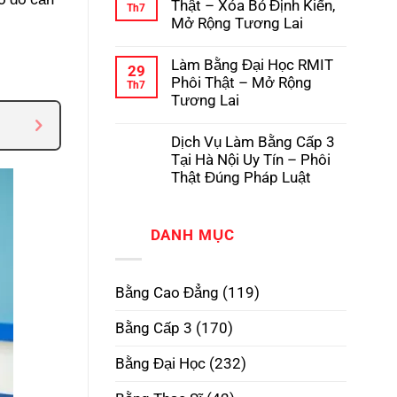
luận
Thật – Xóa Bỏ Định Kiến,
Th7
Pháp
Học
ở
Mở Rộng Tương Lai
Có
Dịch
Hồ
Vụ
Không
Sơ
Làm
có
Gốc
Làm Bằng Đại Học RMIT
Bằng
bình
29
Tại
Cấp
luận
Phôi Thật – Mở Rộng
Th7
Trường
3
ở
Tương Lai
TPHCM
Làm
Phôi
Bằng
Không
Thật,
Cao
có
Uy
Dịch Vụ Làm Bằng Cấp 3
Đẳng
bình
Tín
Phôi
luận
Tại Hà Nội Uy Tín – Phôi
Nhất
Thật
ở
Thật Đúng Pháp Luật
–
Làm
Xóa
Bằng
Không
Bỏ
Đại
có
Định
Học
bình
Kiến,
RMIT
DANH MỤC
luận
Mở
Phôi
ở
Rộng
Thật
Dịch
Tương
–
Vụ
Lai
Mở
Làm
Bằng Cao Đẳng
(119)
Rộng
Bằng
Tương
Cấp
Lai
3
Bằng Cấp 3
(170)
Tại
Hà
Nội
Bằng Đại Học
(232)
Uy
Tín
–