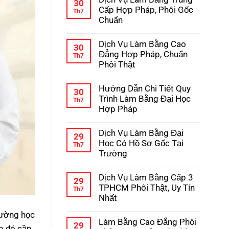
bình
30
Học
luận
Cấp Hợp Pháp, Phôi Gốc
Th7
–
ở
Chuẩn
Kinh
Hướng
Nghiệm
Dẫn
Không
Tránh
Chi
có
Lừa
Dịch Vụ Làm Bằng Cao
Tiết
bình
30
Đảo
Quy
luận
Đẳng Hợp Pháp, Chuẩn
Th7
Trình
ở
Phôi Thật
Làm
Dịch
Bằng
Vụ
Không
Cấp
Làm
có
3
Hướng Dẫn Chi Tiết Quy
Bằng
bình
30
Hợp
Trung
luận
Trình Làm Bằng Đại Học
Th7
Pháp
Cấp
ở
Hợp Pháp
Hợp
Dịch
Pháp,
Vụ
Không
Phôi
Làm
có
Gốc
Dịch Vụ Làm Bằng Đại
Bằng
bình
29
Chuẩn
Cao
luận
Học Có Hồ Sơ Gốc Tại
Th7
Đẳng
ở
Trường
Hợp
Hướng
Pháp,
Dẫn
Không
Chuẩn
Chi
có
Phôi
Dịch Vụ Làm Bằng Cấp 3
Tiết
bình
29
Thật
Quy
luận
TPHCM Phôi Thật, Uy Tín
Th7
Trình
ở
Nhất
Làm
Dịch
Bằng
Vụ
Không
Đại
đường học
Làm
có
Học
Làm Bằng Cao Đẳng Phôi
Bằng
bình
29
Hợp
o đó cần
Đại