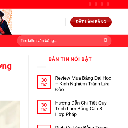
ĐẶT LÀM BẰNG
BẢN TIN NỔI BẬT
ơng
Review Mua Bằng Đại Học
30
– Kinh Nghiệm Tránh Lừa
Th7
Đảo
Không
có
Hướng Dẫn Chi Tiết Quy
bình
30
luận
Trình Làm Bằng Cấp 3
Th7
ở
Hợp Pháp
Review
Mua
Không
Bằng
có
Dịch Vụ Làm Bằng Trung
Đại