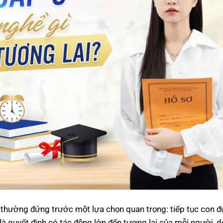
h thường đứng trước một lựa chọn quan trọng: tiếp tục con 
à quyết định có tác động lớn đến tương lai của mỗi người, d