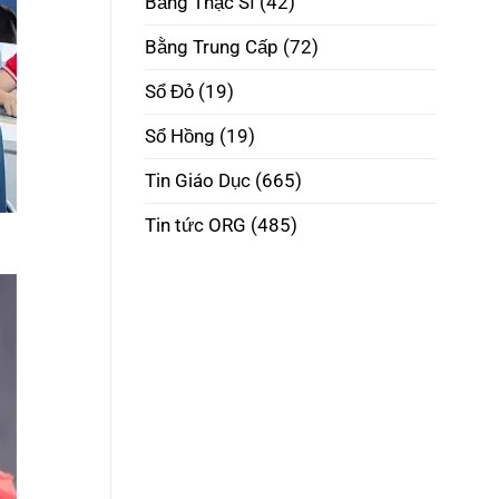
Bằng Thạc Sĩ
(42)
Phôi
Thật
Đúng
Bằng Trung Cấp
(72)
Pháp
Luật
Sổ Đỏ
(19)
Sổ Hồng
(19)
Tin Giáo Dục
(665)
Tin tức ORG
(485)