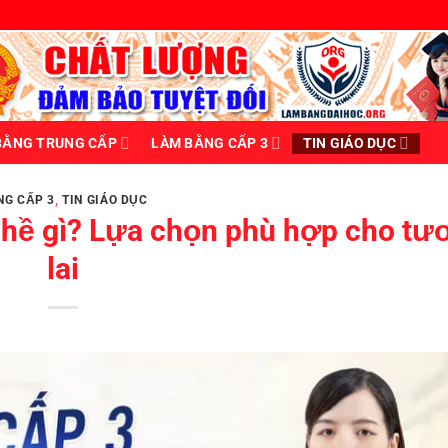
BẰNG TRUNG CẤP
LÀM BẰNG CẤP 3
TIN GIÁO DỤC
NG CẤP 3
,
TIN GIÁO DỤC
ghề gì? Lựa chọn phù hợp cho tư
lai