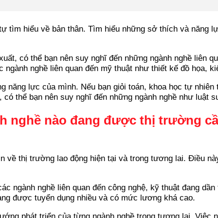
tự tìm hiểu về bản thân. Tìm hiểu những sở thích và năng l
uất, có thể bạn nên suy nghĩ đến những ngành nghề liên qua
c ngành nghề liên quan đến mỹ thuật như thiết kế đồ họa, kiế
 năng lực của mình. Nếu bạn giỏi toán, khoa học tự nhiên 
t, có thể bạn nên suy nghĩ đến những ngành nghề như luật s
h nghề nào đang được thị trường cầ
n về thị trường lao động hiện tại và trong tương lai. Điều n
 các ngành nghề liên quan đến công nghệ, kỹ thuật đang dầ
 đang được tuyển dụng nhiều và có mức lương khá cao.
ng phát triển của từng ngành nghề trong tương lai. Việc n