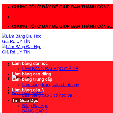
Bỏ
CHÚNG TÔI Ở ĐÂY ĐỂ GIÚP BẠN THÀNH CÔNG..
qua
nội
dung
CHÚNG TÔI Ở ĐÂY ĐỂ GIÚP BẠN THÀNH CÔNG..
Làm bằng đại học
LÀM BẰNG ĐẠI HỌC GIÁ RẺ
Làm bằng cao đẳng
Làm bằng trung cấp
Làm bằng trung cấp chính quy
Làm bằng cấp 3
ĐẶT LÀM BẰNG
Làm bằng cấp 3 có học bạ
Tin Giáo Dục
Bằng Đại Học
BẰNG CẤP 3