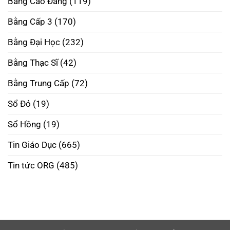
Bằng Cao Đẳng
(119)
Bằng
Mở
Tương
Cấp
Rộng
Lai
3
Tương
Bằng Cấp 3
(170)
Tại
Lai
Hà
Nội
Bằng Đại Học
(232)
Uy
Tín
–
Bằng Thạc Sĩ
(42)
Phôi
Thật
Đúng
Bằng Trung Cấp
(72)
Pháp
Luật
Sổ Đỏ
(19)
Sổ Hồng
(19)
Tin Giáo Dục
(665)
Tin tức ORG
(485)