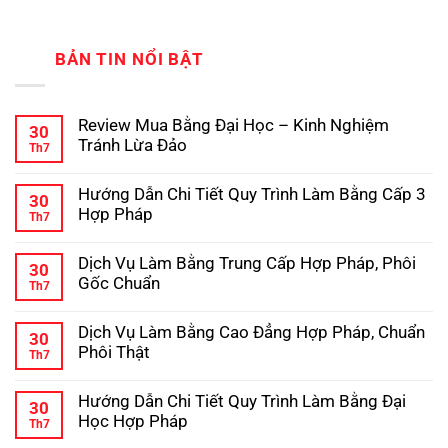
BẢN TIN NỔI BẬT
Review Mua Bằng Đại Học – Kinh Nghiệm
30
Tránh Lừa Đảo
Th7
Không
có
Hướng Dẫn Chi Tiết Quy Trình Làm Bằng Cấp 3
bình
30
luận
Hợp Pháp
Th7
ở
Review
Không
Mua
có
Dịch Vụ Làm Bằng Trung Cấp Hợp Pháp, Phôi
Bằng
bình
30
Đại
luận
Gốc Chuẩn
Th7
ở
Học
Hướng
Không
–
Dẫn
có
Kinh
Dịch Vụ Làm Bằng Cao Đẳng Hợp Pháp, Chuẩn
Chi
bình
Nghiệm
30
Tiết
luận
Tránh
Phôi Thật
Th7
ở
Quy
Lừa
Dịch
Không
Trình
Đảo
Vụ
có
Làm
Hướng Dẫn Chi Tiết Quy Trình Làm Bằng Đại
Làm
bình
Bằng
30
Bằng
luận
Cấp
Học Hợp Pháp
Th7
ở
Trung
3
Dịch
Không
Cấp
Hợp