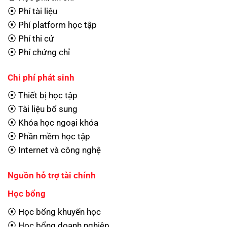
⦿ Phí tài liệu
⦿ Phí platform học tập
⦿ Phí thi cử
⦿ Phí chứng chỉ
Chi phí phát sinh
⦿ Thiết bị học tập
⦿ Tài liệu bổ sung
⦿ Khóa học ngoại khóa
⦿ Phần mềm học tập
⦿ Internet và công nghệ
Nguồn hỗ trợ tài chính
Học bổng
⦿ Học bổng khuyến học
⦿ Học bổng doanh nghiệp