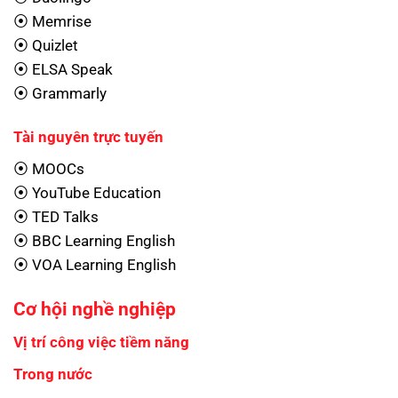
⦿ Memrise
⦿ Quizlet
⦿ ELSA Speak
⦿ Grammarly
Tài nguyên trực tuyến
⦿ MOOCs
⦿ YouTube Education
⦿ TED Talks
⦿ BBC Learning English
⦿ VOA Learning English
Cơ hội nghề nghiệp
Vị trí công việc tiềm năng
Trong nước