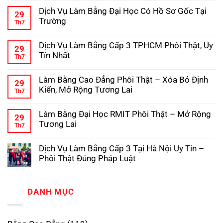
Vụ
có
Hợp
Pháp
Dịch Vụ Làm Bằng Đại Học Có Hồ Sơ Gốc Tại
Làm
bình
Pháp,
29
Bằng
luận
Phôi
Trường
Th7
ở
Cao
Gốc
Hướng
Không
Đẳng
Chuẩn
Dẫn
có
Hợp
Dịch Vụ Làm Bằng Cấp 3 TPHCM Phôi Thật, Uy
Chi
bình
Pháp,
29
Tiết
luận
Chuẩn
Tín Nhất
Th7
ở
Quy
Phôi
Dịch
Không
Trình
Thật
Vụ
có
Làm
Làm Bằng Cao Đẳng Phôi Thật – Xóa Bỏ Định
Làm
bình
Bằng
29
Bằng
luận
Đại
Kiến, Mở Rộng Tương Lai
Th7
ở
Đại
Học
Dịch
Không
Học
Hợp
Vụ
có
Có
Pháp
Làm Bằng Đại Học RMIT Phôi Thật – Mở Rộng
Làm
bình
Hồ
29
Bằng
luận
Sơ
Tương Lai
Th7
ở
Cấp
Gốc
Làm
Không
3
Tại
Bằng
có
TPHCM
Trường
Dịch Vụ Làm Bằng Cấp 3 Tại Hà Nội Uy Tín –
Cao
bình
Phôi
Đẳng
luận
Thật,
Phôi Thật Đúng Pháp Luật
ở
Phôi
Uy
Làm
Không
Thật
Tín
Bằng
có
–
Nhất
Đại
bình
Xóa
Học
luận
DANH MỤC
Bỏ
ở
RMIT
Định
Dịch
Phôi
Kiến,
Vụ
Thật
Mở
Làm
–
Rộng