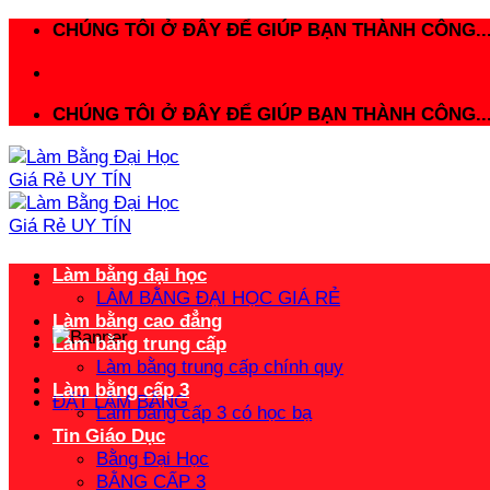
Bỏ
CHÚNG TÔI Ở ĐÂY ĐỂ GIÚP BẠN THÀNH CÔNG..
qua
nội
dung
CHÚNG TÔI Ở ĐÂY ĐỂ GIÚP BẠN THÀNH CÔNG..
Làm bằng đại học
LÀM BẰNG ĐẠI HỌC GIÁ RẺ
Làm bằng cao đẳng
Làm bằng trung cấp
Làm bằng trung cấp chính quy
Làm bằng cấp 3
ĐẶT LÀM BẰNG
Làm bằng cấp 3 có học bạ
Tin Giáo Dục
Bằng Đại Học
BẰNG CẤP 3