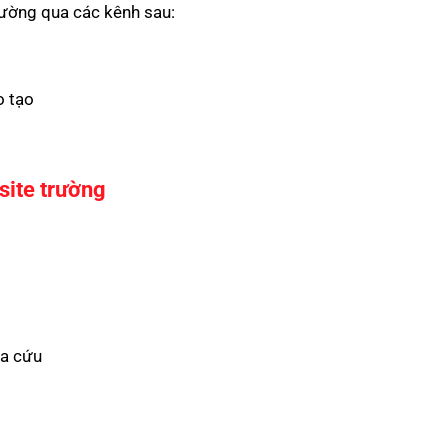
rường qua các kênh sau:
o tạo
site trường
ra cứu