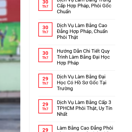
bình
30
Học
luận
Cấp Hợp Pháp, Phôi Gốc
Th7
–
ở
Chuẩn
Kinh
Hướng
Nghiệm
Dẫn
Không
Tránh
Chi
có
Lừa
Dịch Vụ Làm Bằng Cao
Tiết
bình
30
Đảo
Quy
luận
Đẳng Hợp Pháp, Chuẩn
Th7
Trình
ở
Phôi Thật
Làm
Dịch
Bằng
Vụ
Không
Cấp
Làm
có
3
Hướng Dẫn Chi Tiết Quy
Bằng
bình
30
Hợp
Trung
luận
Trình Làm Bằng Đại Học
Th7
Pháp
Cấp
ở
Hợp Pháp
Hợp
Dịch
Pháp,
Vụ
Không
Phôi
Làm
có
Gốc
Dịch Vụ Làm Bằng Đại
Bằng
bình
29
Chuẩn
Cao
luận
Học Có Hồ Sơ Gốc Tại
Th7
Đẳng
ở
Trường
Hợp
Hướng
Pháp,
Dẫn
Không
Chuẩn
Chi
có
Phôi
Dịch Vụ Làm Bằng Cấp 3
Tiết
bình
29
Thật
Quy
luận
TPHCM Phôi Thật, Uy Tín
Th7
Trình
ở
Nhất
Làm
Dịch
Bằng
Vụ
Không
Đại
Làm
có
Học
Làm Bằng Cao Đẳng Phôi
Bằng
bình
29
Hợp
Đại