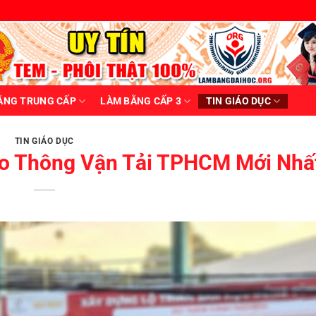
ẰNG TRUNG CẤP
LÀM BẰNG CẤP 3
TIN GIÁO DỤC
TIN GIÁO DỤC
ao Thông Vận Tải TPHCM Mới Nhấ