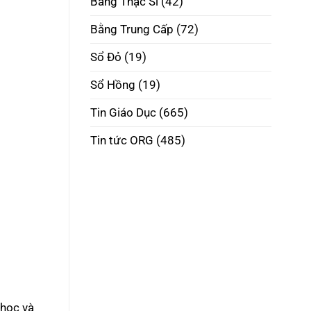
Bằng Thạc Sĩ
(42)
Phôi
Thật
Đúng
Bằng Trung Cấp
(72)
Pháp
Luật
Sổ Đỏ
(19)
Sổ Hồng
(19)
Tin Giáo Dục
(665)
Tin tức ORG
(485)
 học và