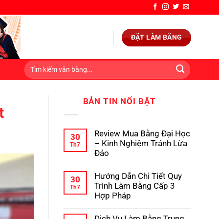
ĐẶT LÀM BẰNG
BẢN TIN NỔI BẬT
t
Review Mua Bằng Đại Học
30
– Kinh Nghiệm Tránh Lừa
Th7
Đảo
Không
có
Hướng Dẫn Chi Tiết Quy
bình
30
luận
Trình Làm Bằng Cấp 3
Th7
ở
Hợp Pháp
Review
Mua
Không
Bằng
có
Dịch Vụ Làm Bằng Trung
Đại