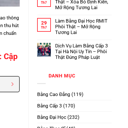
luận
Thật – Xóa Bỏ Định Kiến,
Th7
Pháp
Học
ở
Mở Rộng Tương Lai
Có
Dịch
Hồ
Vụ
Không
Sơ
Làm
iao thông
có
Gốc
Làm Bằng Đại Học RMIT
Bằng
bình
29
Tại
Cấp
ôn thu hút
luận
Phôi Thật – Mở Rộng
Th7
Trường
3
ở
Tương Lai
ểm chuẩn
TPHCM
Làm
Phôi
Bằng
Không
Thật,
Cao
có
Uy
Dịch Vụ Làm Bằng Cấp 3
Đẳng
bình
Tín
Phôi
luận
Tại Hà Nội Uy Tín – Phôi
Nhất
Thật
: Cập
ở
Thật Đúng Pháp Luật
–
Làm
Xóa
Bằng
Không
Bỏ
Đại
có
Định
Học
bình
Kiến,
RMIT
DANH MỤC
luận
Mở
Phôi
ở
Rộng
Thật
Dịch
Tương
–
Vụ
Lai
Mở
Làm
Bằng Cao Đẳng
(119)
Rộng
Bằng
Tương
Cấp
Lai
3
Bằng Cấp 3
(170)
Tại
Hà
Nội
Bằng Đại Học
(232)
Uy
Tín
–