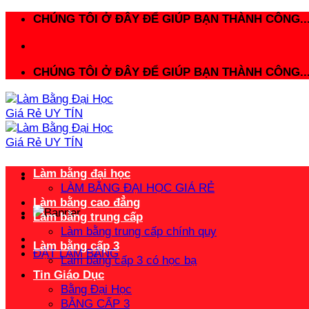
Bỏ
CHÚNG TÔI Ở ĐÂY ĐỂ GIÚP BẠN THÀNH CÔNG..
qua
nội
dung
CHÚNG TÔI Ở ĐÂY ĐỂ GIÚP BẠN THÀNH CÔNG..
Làm bằng đại học
LÀM BẰNG ĐẠI HỌC GIÁ RẺ
Làm bằng cao đẳng
Làm bằng trung cấp
Làm bằng trung cấp chính quy
Làm bằng cấp 3
ĐẶT LÀM BẰNG
Làm bằng cấp 3 có học bạ
Tin Giáo Dục
Bằng Đại Học
BẰNG CẤP 3