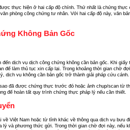
được thực hiện ở hai cấp độ chính. Thứ nhất là chứng thực c
c văn phòng công chứng tư nhân. Với hai cấp độ này, văn b
hứng Không Bản Gốc
m đến dịch vụ dịch công chứng không cần bản gốc. Khi giấy 
ian để làm thủ tục xin cấp lại. Trong khoảng thời gian chờ đ
lý, dịch vụ không cần bản gốc trở thành giải pháp cứu cánh.
 sao đã được chứng thực trước đó hoặc ảnh chụp/scan từ t
g để hoàn tất quy trình chứng thực pháp lý nếu cần thiết.
uyển
i về Việt Nam hoặc từ tỉnh khác về thông qua dịch vụ bưu đ
a lý và phương thức gửi. Trong thời gian chờ đợi này, nếu k