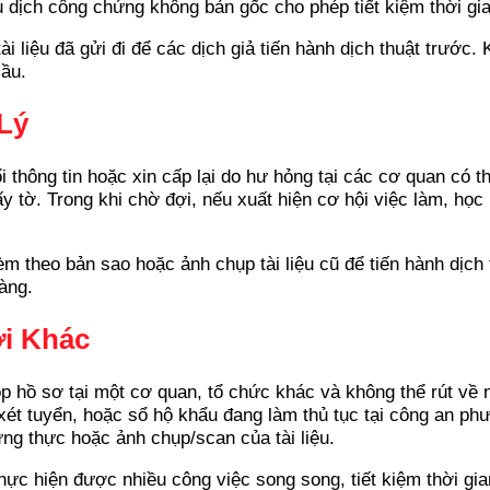
ụ dịch công chứng không bản gốc cho phép tiết kiệm thời gi
 liệu đã gửi đi để các dịch giả tiến hành dịch thuật trước.
cầu.
Lý
đổi thông tin hoặc xin cấp lại do hư hỏng tại các cơ quan có
ấy tờ. Trong khi chờ đợi, nếu xuất hiện cơ hội việc làm, họ
 theo bản sao hoặc ảnh chụp tài liệu cũ để tiến hành dịch 
àng.
i Khác
hồ sơ tại một cơ quan, tổ chức khác và không thể rút về n
 xét tuyển, hoặc sổ hộ khẩu đang làm thủ tục tại công an p
ng thực hoặc ảnh chụp/scan của tài liệu.
c hiện được nhiều công việc song song, tiết kiệm thời gian 