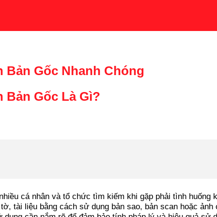
n Bản Gốc Nhanh Chóng
 Bản Gốc Là Gì?
hiều cá nhân và tổ chức tìm kiếm khi gặp phải tình huống kh
tờ, tài liệu bằng cách sử dụng bản sao, bản scan hoặc ảnh c
ử dụng cần nắm rõ để đảm bảo tính pháp lý và hiệu quả sử 