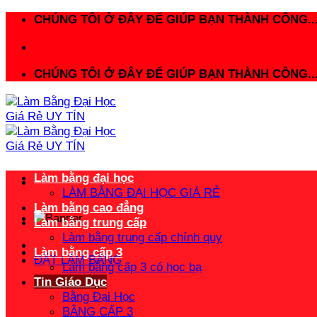
Bỏ
CHÚNG TÔI Ở ĐÂY ĐỂ GIÚP BẠN THÀNH CÔNG..
qua
nội
dung
CHÚNG TÔI Ở ĐÂY ĐỂ GIÚP BẠN THÀNH CÔNG..
Làm bằng đại học
LÀM BẰNG ĐẠI HỌC GIÁ RẺ
Làm bằng cao đẳng
Làm bằng trung cấp
Làm bằng trung cấp chính quy
Làm bằng cấp 3
ĐẶT LÀM BẰNG
Làm bằng cấp 3 có học bạ
Tin Giáo Dục
Bằng Đại Học
BẰNG CẤP 3