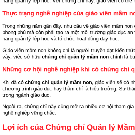
năng quản lý lớp học. Với chứng chỉ này, giáo viên có thể 
Thực trạng nghề nghiệp của giáo viên mầm n
Trong những năm gần đây, nhu cầu về giáo viên mầm non 
phong phú mà còn phải tạo ra một môi trường giáo dục an t
năng quản lý lớp học và tổ chức hoạt động dạy học.
Giáo viên mầm non không chỉ là người truyền đạt kiến thức
vậy, việc sở hữu
chứng chỉ quản lý mầm non
chính là bư
Những cơ hội nghề nghiệp khi có chứng chỉ q
Khi đã có
chứng chỉ quản lý mầm non
, giáo viên sẽ có n
chương trình giáo dục hay thậm chí là hiệu trưởng. Sự thă
trong ngành giáo dục.
Ngoài ra, chứng chỉ này cũng mở ra nhiều cơ hội tham gia 
nghề nghiệp vững chắc.
Lợi ích của Chứng chỉ Quản lý Mầm