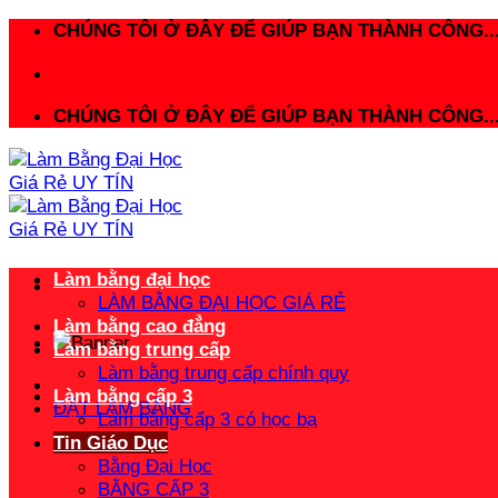
Bỏ
CHÚNG TÔI Ở ĐÂY ĐỂ GIÚP BẠN THÀNH CÔNG..
qua
nội
dung
CHÚNG TÔI Ở ĐÂY ĐỂ GIÚP BẠN THÀNH CÔNG..
Làm bằng đại học
LÀM BẰNG ĐẠI HỌC GIÁ RẺ
Làm bằng cao đẳng
Làm bằng trung cấp
Làm bằng trung cấp chính quy
Làm bằng cấp 3
ĐẶT LÀM BẰNG
Làm bằng cấp 3 có học bạ
Tin Giáo Dục
Bằng Đại Học
BẰNG CẤP 3