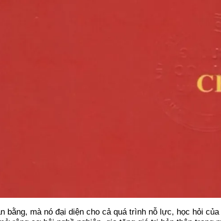
 bằng, mà nó đại diện cho cả quá trình nỗ lực, học hỏi của