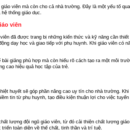
 giáo viên mà còn cho cả nhà trường. Đây là một yếu tố qu
a hệ thống giáo dục.
iáo viên
viên đã được trang bị những kiến thức và kỹ năng cần thiết
 động dạy học và giao tiếp với phụ huynh. Khi giáo viên có n
ế bài giảng phù hợp mà còn hiểu rõ cách tạo ra một môi trườ
g cao hiệu quả học tập của trẻ.
nhiệt huyết sẽ góp phần nâng cao uy tín cho nhà trường. Kh
iềm tin từ phụ huynh, tạo điều kiện thuận lợi cho việc tuyển
hất lượng đội ngũ giáo viên, từ đó cải thiện chất lượng giá
iển toàn diện về thể chất, tinh thần và trí tuệ.