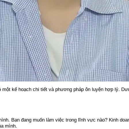
ó một kế hoạch chi tiết và phương pháp ôn luyện hợp lý. Dướ
ình. Bạn đang muốn làm việc trong lĩnh vực nào? Kinh doanh
ủa mình.