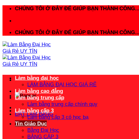
Bỏ
CHÚNG TÔI Ở ĐÂY ĐỂ GIÚP BẠN THÀNH CÔNG..
qua
nội
dung
CHÚNG TÔI Ở ĐÂY ĐỂ GIÚP BẠN THÀNH CÔNG..
Làm bằng đại học
LÀM BẰNG ĐẠI HỌC GIÁ RẺ
Làm bằng cao đẳng
Làm bằng trung cấp
Làm bằng trung cấp chính quy
Làm bằng cấp 3
ĐẶT LÀM BẰNG
Làm bằng cấp 3 có học bạ
Tin Giáo Dục
Bằng Đại Học
BẰNG CẤP 3