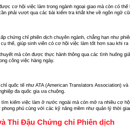
 được cơ hội việc làm trong ngành ngoại giao mà còn có thể 
ần phải vượt qua các bài kiểm tra khắt khe về ngôn ngữ c
cấp chứng chỉ phiên dịch chuyên ngành, chẳng hạn như phiê
 thể, giúp sinh viên có cơ hội việc làm tốt hơn sau khi ra
 thuyết mà còn được thực hành thông qua các tình huống giả
rong công việc hàng ngày.
ỉ quốc tế như ATA (American Translators Association) và ITI
nghiệp đa quốc gia ưa chuộng.
tìm kiếm việc làm ở nước ngoài mà còn mở ra nhiều cơ hội h
 phong phú cùng với các kỹ năng mềm như quản lý thời gian 
và Thi Đậu Chứng chỉ Phiên dịch