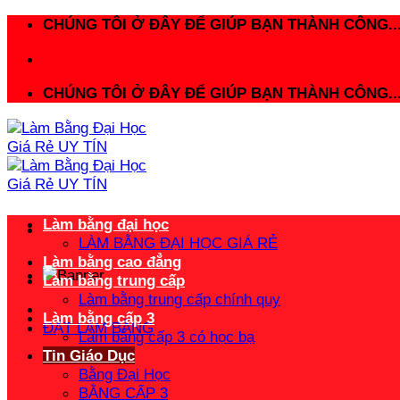
Bỏ
CHÚNG TÔI Ở ĐÂY ĐỂ GIÚP BẠN THÀNH CÔNG..
qua
nội
dung
CHÚNG TÔI Ở ĐÂY ĐỂ GIÚP BẠN THÀNH CÔNG..
Làm bằng đại học
LÀM BẰNG ĐẠI HỌC GIÁ RẺ
Làm bằng cao đẳng
Làm bằng trung cấp
Làm bằng trung cấp chính quy
Làm bằng cấp 3
ĐẶT LÀM BẰNG
Làm bằng cấp 3 có học bạ
Tin Giáo Dục
Bằng Đại Học
BẰNG CẤP 3