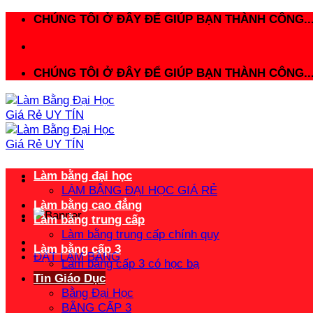
Bỏ
CHÚNG TÔI Ở ĐÂY ĐỂ GIÚP BẠN THÀNH CÔNG..
qua
nội
dung
CHÚNG TÔI Ở ĐÂY ĐỂ GIÚP BẠN THÀNH CÔNG..
Làm bằng đại học
LÀM BẰNG ĐẠI HỌC GIÁ RẺ
Làm bằng cao đẳng
Làm bằng trung cấp
Làm bằng trung cấp chính quy
Làm bằng cấp 3
ĐẶT LÀM BẰNG
Làm bằng cấp 3 có học bạ
Tin Giáo Dục
Bằng Đại Học
BẰNG CẤP 3