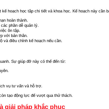
t kế hoạch học tập chi tiết và khoa học. Kế hoạch này cần 
 hạn hoàn thành.
 các phần dễ quản lý.
việc ôn tập.
 với bản thân.
độ và điều chỉnh kế hoạch nếu cần.
uanh. Sự giúp đỡ này có thể đến từ:
uyên.
ch vụ tư vấn và hỗ trợ.
còn tạo động lực để vượt qua thử thách.
à giải pháp khắc phục