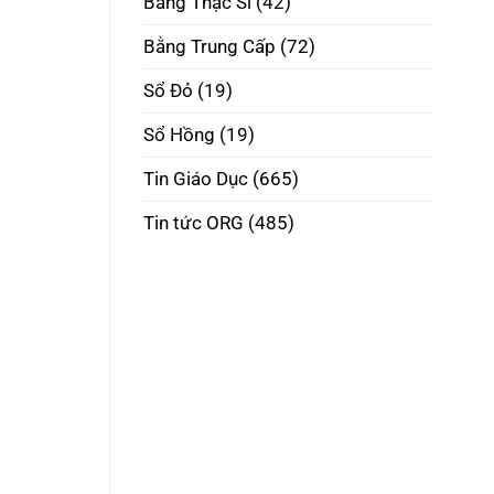
Bằng Thạc Sĩ
(42)
Phôi
Thật
Đúng
Bằng Trung Cấp
(72)
Pháp
Luật
Sổ Đỏ
(19)
Sổ Hồng
(19)
Tin Giáo Dục
(665)
Tin tức ORG
(485)