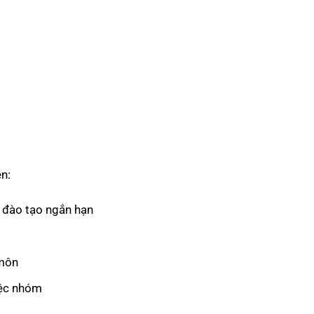
n:
 đào tạo ngắn hạn
 môn
iệc nhóm