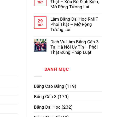
luận
Thật – Xóa Bỏ Định Kiến,
Th7
Pháp
Học
ở
Mở Rộng Tương Lai
Có
Dịch
Hồ
Vụ
Không
Sơ
Làm
có
Gốc
Làm Bằng Đại Học RMIT
Bằng
bình
29
Tại
Cấp
luận
Phôi Thật – Mở Rộng
Th7
Trường
3
ở
Tương Lai
TPHCM
Làm
Phôi
Bằng
Không
Thật,
Cao
có
Uy
Dịch Vụ Làm Bằng Cấp 3
Đẳng
bình
Tín
Phôi
luận
Tại Hà Nội Uy Tín – Phôi
Nhất
Thật
ở
Thật Đúng Pháp Luật
–
Làm
Xóa
Bằng
Không
Bỏ
Đại
có
Định
Học
bình
Kiến,
RMIT
DANH MỤC
luận
Mở
Phôi
ở
Rộng
Thật
Dịch
Tương
–
Vụ
Lai
Mở
Làm
Bằng Cao Đẳng
(119)
Rộng
Bằng
Tương
Cấp
Lai
3
Bằng Cấp 3
(170)
Tại
Hà
Nội
Bằng Đại Học
(232)
Uy
Tín
–