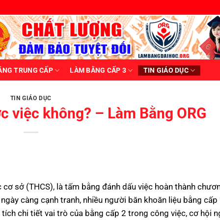
ẰNG TRUNG CẤP
LÀM BẰNG CẤP 3
TIN GIÁO DỤC
TIN GIÁO DỤC
ợc việc không? – Làm Bằng ORG
c cơ sở (THCS), là tấm bằng đánh dấu việc hoàn thành chươn
 ngày càng cạnh tranh, nhiều người băn khoăn liệu bằng cấp
tích chi tiết vai trò của bằng cấp 2 trong công việc, cơ hội 