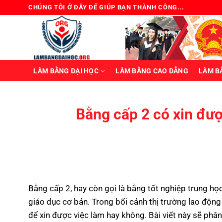
Bỏ
CHÚNG TÔI Ở ĐÂY ĐỂ GIÚP BẠN THÀNH CÔNG...
qua
nội
dung
LÀM BẰNG ĐẠI HỌC
LÀM BẰNG CAO ĐẲNG
LÀM B
Bằng cấp 2 có xin đư
Bằng cấp 2, hay còn gọi là bằng tốt nghiệp trung họ
giáo dục cơ bản. Trong bối cảnh thị trường lao động
để xin được việc làm hay không. Bài viết này sẽ phân 