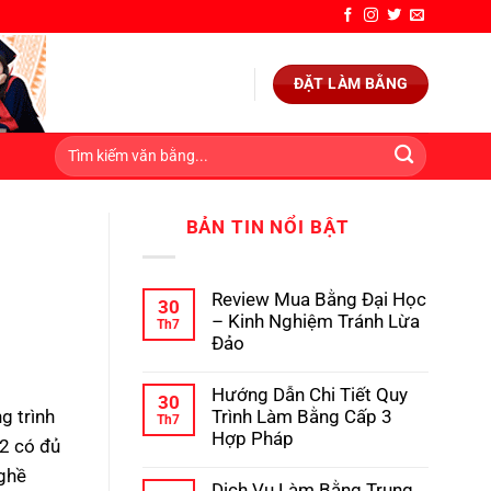
ĐẶT LÀM BẰNG
BẢN TIN NỔI BẬT
Review Mua Bằng Đại Học
30
– Kinh Nghiệm Tránh Lừa
Th7
Đảo
Không
có
Hướng Dẫn Chi Tiết Quy
bình
30
luận
Trình Làm Bằng Cấp 3
g trình
Th7
ở
Hợp Pháp
Review
 2 có đủ
Mua
Không
nghề
Bằng
có
Dịch Vụ Làm Bằng Trung
Đại