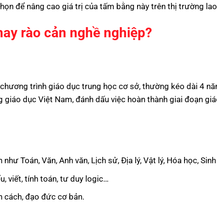
ọn để nâng cao giá trị của tấm bằng này trên thị trường la
hay rào cản nghề nghiệp?
chương trình giáo dục trung học cơ sở, thường kéo dài 4 nă
g giáo dục Việt Nam, đánh dấu việc hoàn thành giai đoạn gi
hư Toán, Văn, Anh văn, Lịch sử, Địa lý, Vật lý, Hóa học, Sin
 viết, tính toán, tư duy logic…
ân cách, đạo đức cơ bản.