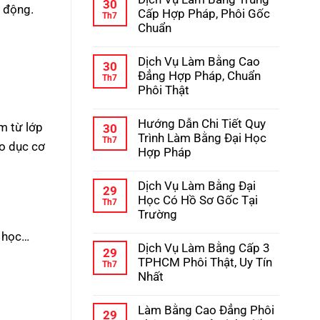
bình
30
o động.
Học
luận
Cấp Hợp Pháp, Phôi Gốc
Th7
–
ở
Chuẩn
Kinh
Hướng
Nghiệm
Dẫn
Không
Tránh
Chi
có
Lừa
Dịch Vụ Làm Bằng Cao
Tiết
bình
30
Đảo
Quy
luận
Đẳng Hợp Pháp, Chuẩn
Th7
Trình
ở
Phôi Thật
Làm
Dịch
Bằng
Vụ
Không
Cấp
Làm
có
3
Hướng Dẫn Chi Tiết Quy
Bằng
m từ lớp
bình
30
Hợp
Trung
luận
Trình Làm Bằng Đại Học
Th7
Pháp
Cấp
áo dục cơ
ở
Hợp Pháp
Hợp
Dịch
Pháp,
Vụ
Không
Phôi
Làm
có
Gốc
Dịch Vụ Làm Bằng Đại
Bằng
bình
29
Chuẩn
Cao
luận
Học Có Hồ Sơ Gốc Tại
Th7
Đẳng
ở
Trường
Hợp
Hướng
Pháp,
Dẫn
Không
h học…
Chuẩn
Chi
có
Phôi
Dịch Vụ Làm Bằng Cấp 3
Tiết
bình
29
Thật
Quy
luận
TPHCM Phôi Thật, Uy Tín
Th7
Trình
ở
Nhất
Làm
Dịch
Bằng
Vụ
Không
Đại
Làm
có
Học
Làm Bằng Cao Đẳng Phôi
Bằng
bình
29
Hợp
Đại