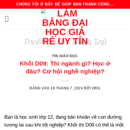
Bỏ
CHÚNG TÔI Ở ĐÂY ĐỂ GIÚP BẠN THÀNH CÔNG...
qua
nội
dung
BẰNG ĐẠI HỌC TIN GIÁO DỤC TIN TỨC ORG
Review Mua Bằng Đại
Học – Kinh Nghiệm
TIN GIÁO DỤC
Tránh Lừa Đảo
Khối D09: Thi ngành gì? Học ở
đâu? Cơ hội nghề nghiệp?
Chủ đề “mua bằng đại học” luôn là một
mảng xám được bàn tán sôi [...]
ĐĂNG VÀO
18 THÁNG 7, 2024
BỞI
ORG
ĐỌC TIẾP
→
Bạn là học sinh lớp 12, đang băn khoăn về con đường
tương lai sau khi tốt nghiệp? Khối thi D09 có thể là một