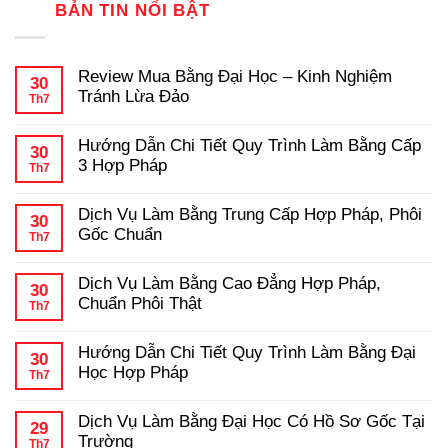
BẢN TIN NỔI BẬT
Review Mua Bằng Đại Học – Kinh Nghiệm
30
Tránh Lừa Đảo
Th7
Không
có
Hướng Dẫn Chi Tiết Quy Trình Làm Bằng Cấp
bình
30
luận
3 Hợp Pháp
Th7
ở
Review
Không
Mua
có
Dịch Vụ Làm Bằng Trung Cấp Hợp Pháp, Phôi
Bằng
bình
30
Đại
luận
Gốc Chuẩn
Th7
ở
Học
Hướng
Không
–
Dẫn
có
Kinh
Dịch Vụ Làm Bằng Cao Đẳng Hợp Pháp,
Chi
bình
Nghiệm
30
Tiết
luận
Tránh
Chuẩn Phôi Thật
Th7
ở
Quy
Lừa
Dịch
Không
Trình
Đảo
Vụ
có
Làm
Hướng Dẫn Chi Tiết Quy Trình Làm Bằng Đại
Làm
bình
Bằng
30
Bằng
luận
Cấp
Học Hợp Pháp
Th7
ở
Trung
3
Dịch
Không
Cấp
Hợp
Vụ
có
Hợp
Pháp
Dịch Vụ Làm Bằng Đại Học Có Hồ Sơ Gốc Tại
Làm
bình
Pháp,
29
Bằng
luận
Phôi
Trường
Th7