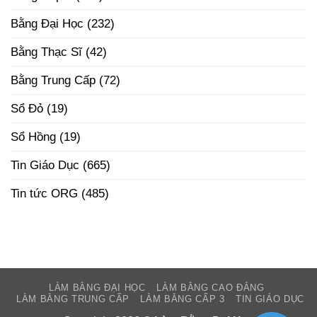
Hà
Nội
Bằng Đại Học
(232)
Uy
Tín
–
Bằng Thạc Sĩ
(42)
Phôi
Thật
Đúng
Bằng Trung Cấp
(72)
Pháp
Luật
Sổ Đỏ
(19)
Sổ Hồng
(19)
Tin Giáo Dục
(665)
Tin tức ORG
(485)
LÀM BẰNG ĐẠI HỌC
LÀM BẰNG CAO ĐẲNG
LÀM BẰNG TRUNG CẤP
LÀM BẰNG CẤP 3
TIN GIÁO DỤC