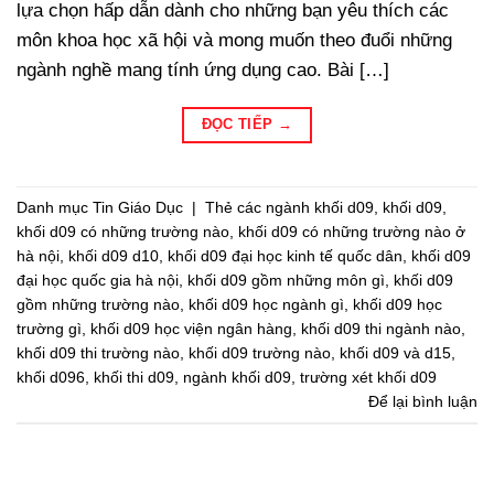
lựa chọn hấp dẫn dành cho những bạn yêu thích các
môn khoa học xã hội và mong muốn theo đuổi những
ngành nghề mang tính ứng dụng cao. Bài […]
ĐỌC TIẾP
→
Danh mục
Tin Giáo Dục
|
Thẻ
các ngành khối d09
,
khối d09
,
khối d09 có những trường nào
,
khối d09 có những trường nào ở
hà nội
,
khối d09 d10
,
khối d09 đại học kinh tế quốc dân
,
khối d09
đại học quốc gia hà nội
,
khối d09 gồm những môn gì
,
khối d09
gồm những trường nào
,
khối d09 học ngành gì
,
khối d09 học
trường gì
,
khối d09 học viện ngân hàng
,
khối d09 thi ngành nào
,
khối d09 thi trường nào
,
khối d09 trường nào
,
khối d09 và d15
,
khối d096
,
khối thi d09
,
ngành khối d09
,
trường xét khối d09
Để lại bình luận