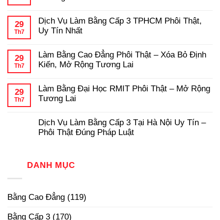
ở
Cao
Gốc
Hướng
Không
Đẳng
Chuẩn
Dẫn
có
Hợp
Dịch Vụ Làm Bằng Cấp 3 TPHCM Phôi Thật,
Chi
bình
Pháp,
29
Tiết
luận
Chuẩn
Uy Tín Nhất
Th7
ở
Quy
Phôi
Dịch
Không
Trình
Thật
Vụ
có
Làm
Làm Bằng Cao Đẳng Phôi Thật – Xóa Bỏ Định
Làm
bình
Bằng
29
Bằng
luận
Đại
Kiến, Mở Rộng Tương Lai
Th7
ở
Đại
Học
Dịch
Không
Học
Hợp
Vụ
có
Có
Pháp
Làm Bằng Đại Học RMIT Phôi Thật – Mở Rộng
Làm
bình
Hồ
29
Bằng
luận
Sơ
Tương Lai
Th7
ở
Cấp
Gốc
Làm
Không
3
Tại
Bằng
có
TPHCM
Trường
Dịch Vụ Làm Bằng Cấp 3 Tại Hà Nội Uy Tín –
Cao
bình
Phôi
Đẳng
luận
Thật,
Phôi Thật Đúng Pháp Luật
ở
Phôi
Uy
Làm
Không
Thật
Tín
Bằng
có
–
Nhất
Đại
bình
Xóa
Học
luận
DANH MỤC
Bỏ
ở
RMIT
Định
Dịch
Phôi
Kiến,
Vụ
Thật
Mở
Làm
–
Rộng
Bằng Cao Đẳng
(119)
Bằng
Mở
Tương
Cấp
Rộng
Lai
3
Tương
Bằng Cấp 3
(170)
Tại
Lai