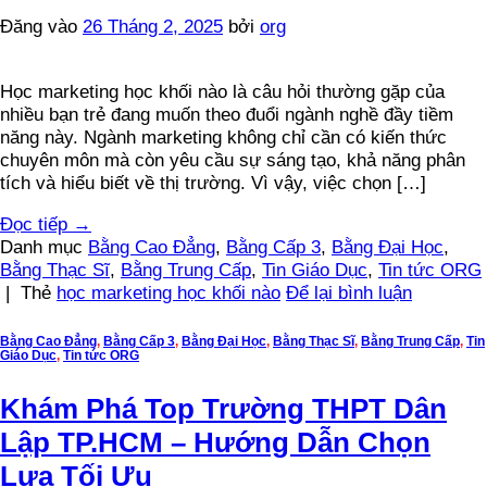
Đăng vào
26 Tháng 2, 2025
bởi
org
Học marketing học khối nào là câu hỏi thường gặp của
nhiều bạn trẻ đang muốn theo đuổi ngành nghề đầy tiềm
năng này. Ngành marketing không chỉ cần có kiến thức
chuyên môn mà còn yêu cầu sự sáng tạo, khả năng phân
tích và hiểu biết về thị trường. Vì vậy, việc chọn […]
Đọc tiếp
→
Danh mục
Bằng Cao Đẳng
,
Bằng Cấp 3
,
Bằng Đại Học
,
Bằng Thạc Sĩ
,
Bằng Trung Cấp
,
Tin Giáo Dục
,
Tin tức ORG
|
Thẻ
học marketing học khối nào
Để lại bình luận
Bằng Cao Đẳng
,
Bằng Cấp 3
,
Bằng Đại Học
,
Bằng Thạc Sĩ
,
Bằng Trung Cấp
,
Tin
Giáo Dục
,
Tin tức ORG
Khám Phá Top Trường THPT Dân
Lập TP.HCM – Hướng Dẫn Chọn
Lựa Tối Ưu