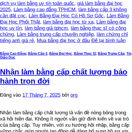
dịch vụ làm bằng uy tín toàn quốc
,
giá làm bằng đại học
2025
,
Làm bằng cao đẳng TPHCM
,
làm bằng cấp 3 không
cần đặt cọc
,
Làm Bằng Đại Học Có Hồ Sơ Gốc
,
Làm Bằng
Đại Học Phôi Thật
,
làm bằng đại học từ xa
,
Làm bằng đại
học uy tín
,
làm bằng giả tphcm
,
làm bằng thạc sĩ có công
chứng
,
Làm bằng trung cấp chuyên nghiệp
,
làm chứng chỉ
tiếng anh giá rẻ
,
Mua bằng đại học ở đâu
Để lại bình luận
Bằng Cao Đẳng
,
Bằng Cấp 3
,
Bằng Đại Học
,
Bằng Thạc Sĩ
,
Bằng Trung Cấp
,
Tin
Giáo Dục
Nhận làm bằng cấp chất lượng bảo
hành trọn đời
Đăng vào
17 Tháng 7, 2025
bởi
org
Nhận làm bằng cấp chất lượng là vấn đề nóng bỏng trong
xã hội hiện đại. Không ít người vẫn giữ định kiến về vai trò
của bằng cấp. Tuy nhiên, với xu hướng hội nhập, bằng cấp
vững chắc giúp người lao động dễ dàng bổ sung hồ sơ xin