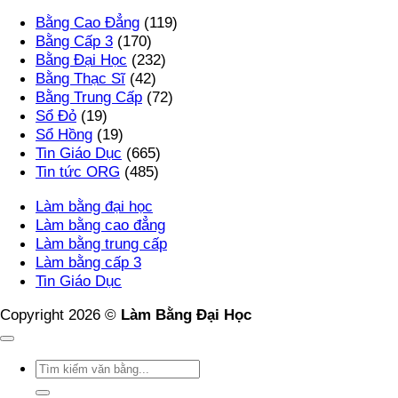
Làm
Thật,
Phôi
luận
Bằng Cao Đẳng
(119)
Bằng
Uy
Thật
ở
Bằng Cấp 3
(170)
Đại
Tín
–
Dịch
Bằng Đại Học
(232)
Học
Nhất
Xóa
Vụ
Bằng Thạc Sĩ
(42)
RMIT
Bỏ
Làm
Bằng Trung Cấp
(72)
Phôi
Định
Bằng
Sổ Đỏ
(19)
Thật
Kiến,
Cấp
Sổ Hồng
(19)
–
Mở
3
Tin Giáo Dục
(665)
Mở
Rộng
Tại
Tin tức ORG
(485)
Rộng
Tương
Hà
Tương
Lai
Nội
Làm bằng đại học
Lai
Uy
Làm bằng cao đẳng
Tín
Làm bằng trung cấp
–
Làm bằng cấp 3
Phôi
Tin Giáo Dục
Thật
Đúng
Copyright 2026 ©
Làm Bằng Đại Học
Pháp
Luật