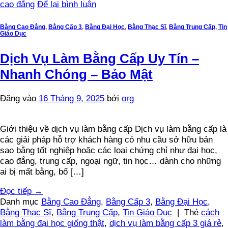
cao đẳng
Để lại bình luận
Bằng Cao Đẳng
,
Bằng Cấp 3
,
Bằng Đại Học
,
Bằng Thạc Sĩ
,
Bằng Trung Cấp
,
Tin
Giáo Dục
Dịch Vụ Làm Bằng Cấp Uy Tín –
Nhanh Chóng – Bảo Mật
Đăng vào
16 Tháng 9, 2025
bởi
org
Giới thiệu về dịch vụ làm bằng cấp Dịch vụ làm bằng cấp là
các giải pháp hỗ trợ khách hàng có nhu cầu sở hữu bản
sao bằng tốt nghiệp hoặc các loại chứng chỉ như đại học,
cao đẳng, trung cấp, ngoại ngữ, tin học… dành cho những
ai bị mất bằng, bổ […]
Đọc tiếp
→
Danh mục
Bằng Cao Đẳng
,
Bằng Cấp 3
,
Bằng Đại Học
,
Bằng Thạc Sĩ
,
Bằng Trung Cấp
,
Tin Giáo Dục
|
Thẻ
cách
làm bằng đại học giống thật
,
dịch vụ làm bằng cấp 3 giá rẻ
,