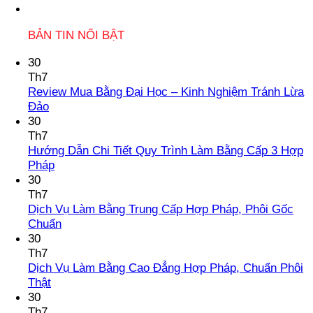
BẢN TIN NỔI BẬT
30
Th7
Review Mua Bằng Đại Học – Kinh Nghiệm Tránh Lừa
Không
Đảo
có
30
bình
Th7
luận
Hướng Dẫn Chi Tiết Quy Trình Làm Bằng Cấp 3 Hợp
ở
Không
Pháp
Review
có
30
Mua
bình
Th7
Bằng
luận
Dịch Vụ Làm Bằng Trung Cấp Hợp Pháp, Phôi Gốc
Đại
ở
Không
Chuẩn
Học
Hướng
có
30
–
Dẫn
bình
Th7
Kinh
Chi
luận
Dịch Vụ Làm Bằng Cao Đẳng Hợp Pháp, Chuẩn Phôi
Nghiệm
Tiết
ở
Không
Thật
Tránh
Quy
Dịch
có
30
Lừa
Trình
Vụ
bình
Th7