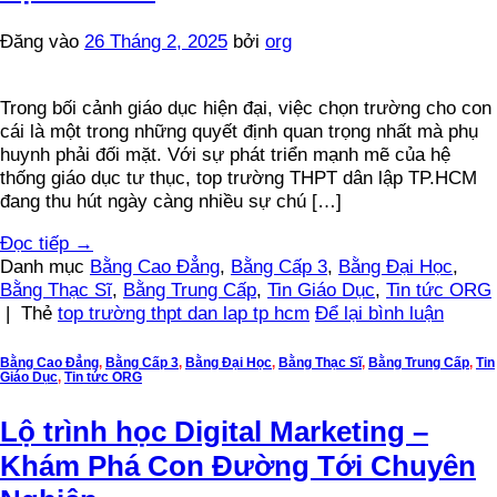
Đăng vào
26 Tháng 2, 2025
bởi
org
Trong bối cảnh giáo dục hiện đại, việc chọn trường cho con
cái là một trong những quyết định quan trọng nhất mà phụ
huynh phải đối mặt. Với sự phát triển mạnh mẽ của hệ
thống giáo dục tư thục, top trường THPT dân lập TP.HCM
đang thu hút ngày càng nhiều sự chú […]
Đọc tiếp
→
Danh mục
Bằng Cao Đẳng
,
Bằng Cấp 3
,
Bằng Đại Học
,
Bằng Thạc Sĩ
,
Bằng Trung Cấp
,
Tin Giáo Dục
,
Tin tức ORG
|
Thẻ
top trường thpt dan lap tp hcm
Để lại bình luận
Bằng Cao Đẳng
,
Bằng Cấp 3
,
Bằng Đại Học
,
Bằng Thạc Sĩ
,
Bằng Trung Cấp
,
Tin
Giáo Dục
,
Tin tức ORG
Lộ trình học Digital Marketing –
Khám Phá Con Đường Tới Chuyên