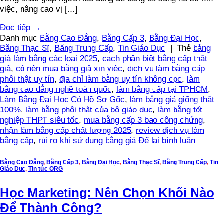
việc, nâng cao vị […]
Đọc tiếp
→
Danh mục
Bằng Cao Đẳng
,
Bằng Cấp 3
,
Bằng Đại Học
,
Bằng Thạc Sĩ
,
Bằng Trung Cấp
,
Tin Giáo Dục
|
Thẻ
bảng
giá làm bằng các loại 2025
,
cách phân biệt bằng cấp thật
giả
,
có nên mua bằng giả xin việc
,
dịch vụ làm bằng cấp
phôi thật uy tín
,
địa chỉ làm bằng uy tín không cọc
,
làm
bằng cao đẳng nghề toàn quốc
,
làm bằng cấp tại TPHCM
,
Làm Bằng Đại Học Có Hồ Sơ Gốc
,
làm bằng giả giống thật
100%
,
làm bằng phôi thật của bộ giáo dục
,
làm bằng tốt
nghiệp THPT siêu tốc
,
mua bằng cấp 3 bao công chứng
,
nhận làm bằng cấp chất lượng 2025
,
review dịch vụ làm
bằng cấp
,
rủi ro khi sử dụng bằng giả
Để lại bình luận
Bằng Cao Đẳng
,
Bằng Cấp 3
,
Bằng Đại Học
,
Bằng Thạc Sĩ
,
Bằng Trung Cấp
,
Tin
Giáo Dục
,
Tin tức ORG
Học Marketing: Nên Chọn Khối Nào
Để Thành Công?