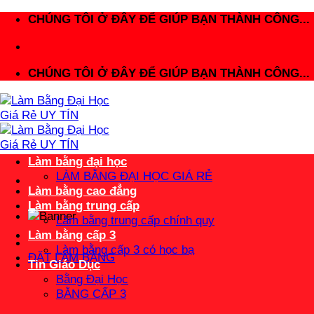
Bỏ
CHÚNG TÔI Ở ĐÂY ĐỂ GIÚP BẠN THÀNH CÔNG...
qua
nội
dung
CHÚNG TÔI Ở ĐÂY ĐỂ GIÚP BẠN THÀNH CÔNG...
Làm bằng đại học
LÀM BẰNG ĐẠI HỌC GIÁ RẺ
Làm bằng cao đẳng
Làm bằng trung cấp
Làm bằng trung cấp chính quy
Làm bằng cấp 3
Làm bằng cấp 3 có học bạ
ĐẶT LÀM BẰNG
Tin Giáo Dục
Bằng Đại Học
BẰNG CẤP 3