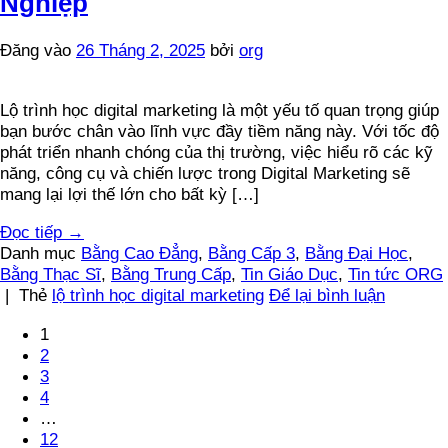
Nghiệp
Đăng vào
26 Tháng 2, 2025
bởi
org
Lộ trình học digital marketing là một yếu tố quan trọng giúp
bạn bước chân vào lĩnh vực đầy tiềm năng này. Với tốc độ
phát triển nhanh chóng của thị trường, việc hiểu rõ các kỹ
năng, công cụ và chiến lược trong Digital Marketing sẽ
mang lại lợi thế lớn cho bất kỳ […]
Đọc tiếp
→
Danh mục
Bằng Cao Đẳng
,
Bằng Cấp 3
,
Bằng Đại Học
,
Bằng Thạc Sĩ
,
Bằng Trung Cấp
,
Tin Giáo Dục
,
Tin tức ORG
|
Thẻ
lộ trình học digital marketing
Để lại bình luận
1
2
3
4
…
12