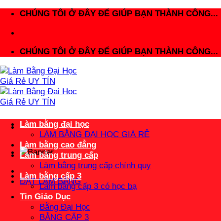
Bỏ
CHÚNG TÔI Ở ĐÂY ĐỂ GIÚP BẠN THÀNH CÔNG...
qua
nội
dung
CHÚNG TÔI Ở ĐÂY ĐỂ GIÚP BẠN THÀNH CÔNG...
Làm bằng đại học
LÀM BẰNG ĐẠI HỌC GIÁ RẺ
Làm bằng cao đẳng
Làm bằng trung cấp
Làm bằng trung cấp chính quy
Làm bằng cấp 3
ĐẶT LÀM BẰNG
Làm bằng cấp 3 có học bạ
Tin Giáo Dục
Bằng Đại Học
BẰNG CẤP 3