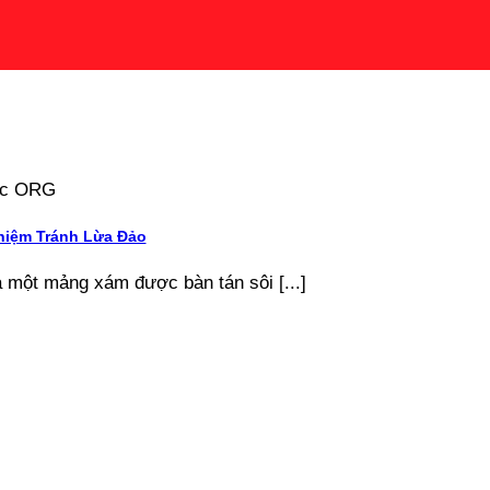
tức ORG
hiệm Tránh Lừa Đảo
à một mảng xám được bàn tán sôi [...]