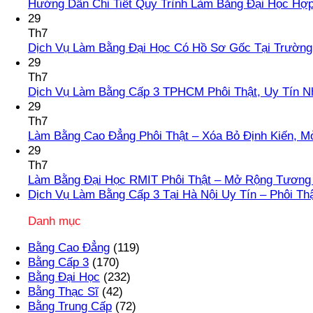
Hướng Dẫn Chi Tiết Quy Trình Làm Bằng Đại Học Hợ
29
Th7
Dịch Vụ Làm Bằng Đại Học Có Hồ Sơ Gốc Tại Trường
29
Th7
Dịch Vụ Làm Bằng Cấp 3 TPHCM Phôi Thật, Uy Tín N
29
Th7
Làm Bằng Cao Đẳng Phôi Thật – Xóa Bỏ Định Kiến, M
29
Th7
Làm Bằng Đại Học RMIT Phôi Thật – Mở Rộng Tương 
Dịch Vụ Làm Bằng Cấp 3 Tại Hà Nội Uy Tín – Phôi Th
Danh mục
Bằng Cao Đẳng
(119)
Bằng Cấp 3
(170)
Bằng Đại Học
(232)
Bằng Thạc Sĩ
(42)
Bằng Trung Cấp
(72)