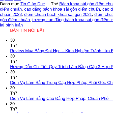
Danh mục
Tin Giáo Dục
|
Thẻ
Bách khoa sài gòn điểm chu
điểm chuẩn
,
cao đẳng bách khoa sài gòn điểm chuẩn
,
cao đ
chuẩn 2023
,
điểm chuẩn bách khoa sài gòn 2021
,
điểm chuẩ
gòn điểm chuẩn
,
trường cao đẳng bách khoa sài gòn điểm 
lại bình luận
BẢN TIN NỔI BẬT
30
Th7
Review Mua Bằng Đại Học – Kinh Nghiệm Tránh Lừa 
30
Th7
Hướng Dẫn Chi Tiết Quy Trình Làm Bằng Cấp 3 Hợp 
30
Th7
Dịch Vụ Làm Bằng Trung Cấp Hợp Pháp, Phôi Gốc Ch
30
Th7
Dịch Vụ Làm Bằng Cao Đẳng Hợp Pháp, Chuẩn Phôi T
30
Th7