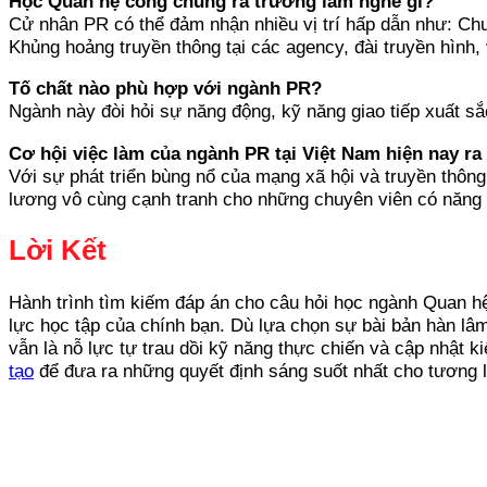
Học Quan hệ công chúng ra trường làm nghề gì?
Cử nhân PR có thể đảm nhận nhiều vị trí hấp dẫn như: Chu
Khủng hoảng truyền thông tại các agency, đài truyền hình, 
Tố chất nào phù hợp với ngành PR?
Ngành này đòi hỏi sự năng động, kỹ năng giao tiếp xuất sắ
Cơ hội việc làm của ngành PR tại Việt Nam hiện nay ra
Với sự phát triển bùng nổ của mạng xã hội và truyền thôn
lương vô cùng cạnh tranh cho những chuyên viên có năng lự
Lời Kết
Hành trình tìm kiếm đáp án cho câu hỏi học ngành Quan hệ
lực học tập của chính bạn. Dù lựa chọn sự bài bản hàn lâ
vẫn là nỗ lực tự trau dồi kỹ năng thực chiến và cập nhật k
tạo
để đưa ra những quyết định sáng suốt nhất cho tương l