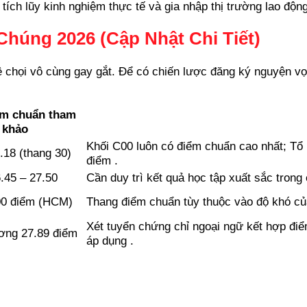
tích lũy kinh nghiệm thực tế và gia nhập thị trường lao độ
úng 2026 (Cập Nhật Chi Tiết)
chọi vô cùng gay gắt. Để có chiến lược đăng ký nguyện vọn
m chuẩn tham
khảo
Khối C00 luôn có điểm chuẩn cao nhất; Tổ
.18 (thang 30)
điểm .
.45 – 27.50
Cần duy trì kết quả học tập xuất sắc tron
00 điểm (HCM)
Thang điểm chuẩn tùy thuộc vào độ khó của
Xét tuyển chứng chỉ ngoại ngữ kết hợp đi
ơng 27.89 điểm
áp dụng .