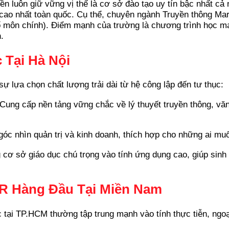
yền luôn giữ vững vị thế là cơ sở đào tạo uy tín bậc nhất 
ức cao nhất toàn quốc. Cụ thể, chuyên ngành Truyền thông 
số môn chính). Điểm mạnh của trường là chương trình học m
.
 Tại Hà Nội
sự lựa chọn chất lượng trải dài từ hệ công lập đến tư thục:
Cung cấp nền tảng vững chắc về lý thuyết truyền thông, văn 
óc nhìn quản trị và kinh doanh, thích hợp cho những ai mu
cơ sở giáo dục chú trọng vào tính ứng dụng cao, giúp sin
PR Hàng Đầu Tại Miền Nam
 tại TP.HCM thường tập trung mạnh vào tính thực tiễn, ngo