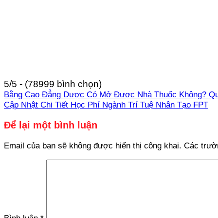
5/5 - (78999 bình chọn)
Bằng Cao Đẳng Dược Có Mở Được Nhà Thuốc Không? Quy
Cập Nhật Chi Tiết Học Phí Ngành Trí Tuệ Nhân Tạo FPT
Để lại một bình luận
Email của bạn sẽ không được hiển thị công khai.
Các trườ
Bình luận
*