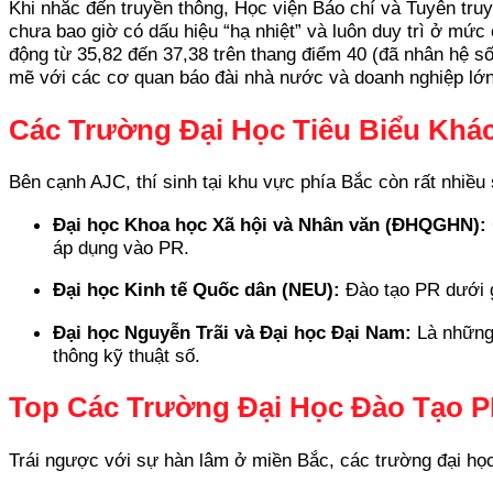
Khi nhắc đến truyền thông, Học viện Báo chí và Tuyên tru
chưa bao giờ có dấu hiệu “hạ nhiệt” và luôn duy trì ở m
động từ 35,82 đến 37,38 trên thang điểm 40 (đã nhân hệ 
mẽ với các cơ quan báo đài nhà nước và doanh nghiệp lớn
Các Trường Đại Học Tiêu Biểu Khác
Bên cạnh AJC, thí sinh tại khu vực phía Bắc còn rất nhiều 
Đại học Khoa học Xã hội và Nhân văn (ĐHQGHN):
áp dụng vào PR.
Đại học Kinh tế Quốc dân (NEU):
Đào tạo PR dưới g
Đại học Nguyễn Trãi và Đại học Đại Nam:
Là những 
thông kỹ thuật số.
Top Các Trường Đại Học Đào Tạo 
Trái ngược với sự hàn lâm ở miền Bắc, các trường đại học