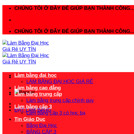
Bỏ
CHÚNG TÔI Ở ĐÂY ĐỂ GIÚP BẠN THÀNH CÔNG..
qua
nội
dung
CHÚNG TÔI Ở ĐÂY ĐỂ GIÚP BẠN THÀNH CÔNG..
Làm bằng đại học
LÀM BẰNG ĐẠI HỌC GIÁ RẺ
Làm bằng cao đẳng
Làm bằng trung cấp
Làm bằng trung cấp chính quy
Làm bằng cấp 3
ĐẶT LÀM BẰNG
Làm bằng cấp 3 có học bạ
Tin Giáo Dục
Bằng Đại Học
BẰNG CẤP 3