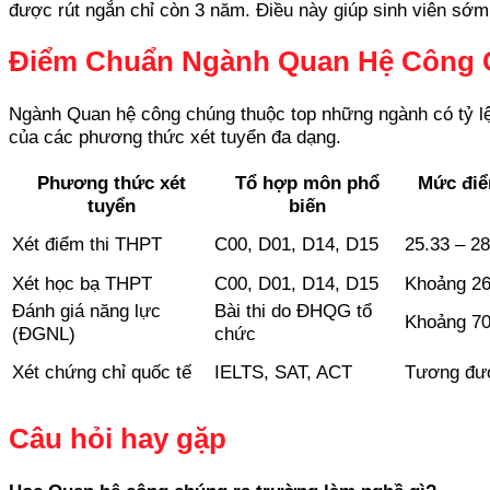
được rút ngắn chỉ còn 3 năm. Điều này giúp sinh viên sớm 
Điểm Chuẩn Ngành Quan Hệ Công Ch
Ngành Quan hệ công chúng thuộc top những ngành có tỷ lệ 
của các phương thức xét tuyển đa dạng.
Phương thức xét
Tổ hợp môn phổ
Mức điể
tuyển
biến
Xét điểm thi THPT
C00, D01, D14, D15
25.33 – 28
Xét học bạ THPT
C00, D01, D14, D15
Khoảng 26
Đánh giá năng lực
Bài thi do ĐHQG tổ
Khoảng 7
(ĐGNL)
chức
Xét chứng chỉ quốc tế
IELTS, SAT, ACT
Tương đư
Câu hỏi hay gặp