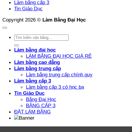
Làm bằng cấp 3
Phôi
Tin Giáo Dục
Thật
Đúng
Copyright 2026 ©
Làm Bằng Đại Học
Pháp
Luật
Làm bằng đại học
LÀM BẰNG ĐẠI HỌC GIÁ RẺ
Làm bằng cao đẳng
Làm bằng trung cấp
Làm bằng trung cấp chính quy
Làm bằng cấp 3
Làm bằng cấp 3 có học bạ
Tin Giáo Dục
Bằng Đại Học
BẰNG CẤP 3
ĐẶT LÀM BẰNG