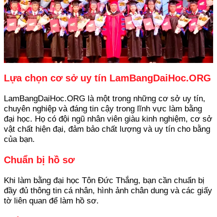
Lựa chọn cơ sở uy tín LamBangDaiHoc.ORG
LamBangDaiHoc.ORG là một trong những cơ sở uy tín,
chuyên nghiệp và đáng tin cậy trong lĩnh vực làm bằng
đại học. Họ có đội ngũ nhân viên giàu kinh nghiệm, cơ sở
vật chất hiện đại, đảm bảo chất lượng và uy tín cho bằng
của bạn.
Chuẩn bị hồ sơ
Khi làm bằng đại học Tôn Đức Thắng, bạn cần chuẩn bị
đầy đủ thông tin cá nhân, hình ảnh chân dung và các giấy
tờ liên quan để làm hồ sơ.