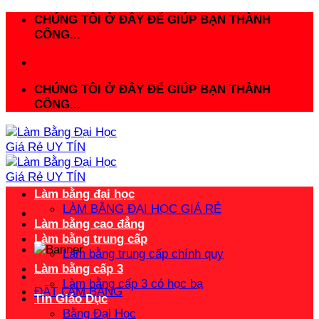
Bỏ
CHÚNG TÔI Ở ĐÂY ĐỂ GIÚP BẠN THÀNH
qua
CÔNG...
nội
dung
CHÚNG TÔI Ở ĐÂY ĐỂ GIÚP BẠN THÀNH
CÔNG...
Làm bằng đại học
LÀM BẰNG ĐẠI HỌC GIÁ RẺ
Làm bằng cao đẳng
Làm bằng trung cấp
Làm bằng trung cấp chính quy
Làm bằng cấp 3
Làm bằng cấp 3 có học bạ
ĐẶT LÀM BẰNG
Tin Giáo Dục
Bằng Đại Học