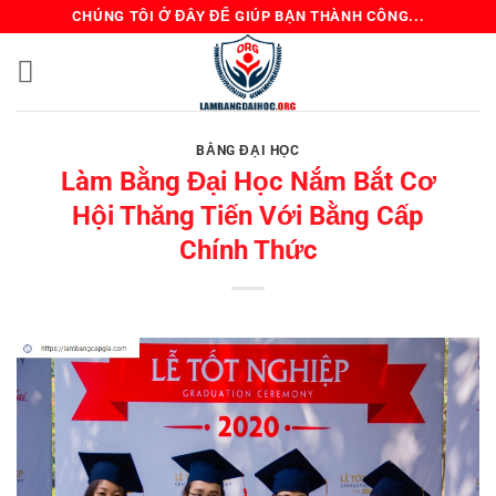
Bỏ
CHÚNG TÔI Ở ĐÂY ĐỂ GIÚP BẠN THÀNH CÔNG...
qua
nội
dung
BẰNG ĐẠI HỌC
Làm Bằng Đại Học Nắm Bắt Cơ
Hội Thăng Tiến Với Bằng Cấp
Chính Thức