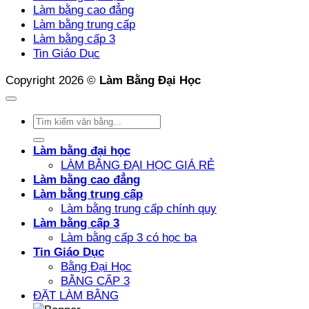
Lai
Uy
Làm bằng cao đẳng
Tín
Làm bằng trung cấp
–
Làm bằng cấp 3
Phôi
Tin Giáo Dục
Thật
Đúng
Copyright 2026 ©
Làm Bằng Đại Học
Pháp
Luật
Làm bằng đại học
LÀM BẰNG ĐẠI HỌC GIÁ RẺ
Làm bằng cao đẳng
Làm bằng trung cấp
Làm bằng trung cấp chính quy
Làm bằng cấp 3
Làm bằng cấp 3 có học bạ
Tin Giáo Dục
Bằng Đại Học
BẰNG CẤP 3
ĐẶT LÀM BẰNG