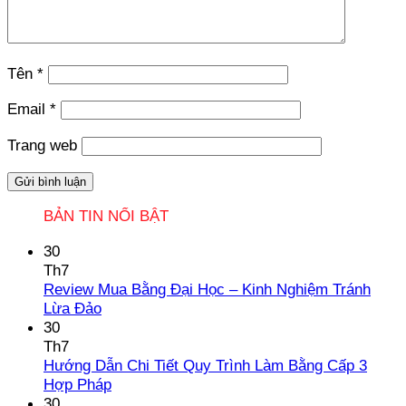
Tên
*
Email
*
Trang web
BẢN TIN NỔI BẬT
30
Th7
Review Mua Bằng Đại Học – Kinh Nghiệm Tránh
Không
Lừa Đảo
có
30
bình
Th7
luận
Hướng Dẫn Chi Tiết Quy Trình Làm Bằng Cấp 3
ở
Không
Hợp Pháp
Review
có
30