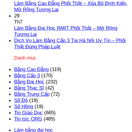
Làm
Thật
Làm
luận
Làm Bằng Cao Đẳng Phôi Thật – Xóa Bỏ Định Kiến,
ở
Bằng
Bằng
Không
Mở Rộng Tương Lai
Dịch
Đại
Đại
có
29
Vụ
Học
Học
bình
Th7
Làm
Có
Hợp
luận
Làm Bằng Đại Học RMIT Phôi Thật – Mở Rộng
Bằng
Hồ
Pháp
ở
Không
Tương Lai
Cấp
Sơ
Làm
có
Dịch Vụ Làm Bằng Cấp 3 Tại Hà Nội Uy Tín – Phôi
3
Gốc
Bằng
bình
Không
Thật Đúng Pháp Luật
TPHCM
Tại
Cao
luận
có
Danh mục
Phôi
Trường
ở
Đẳng
bình
Thật,
Làm
Phôi
luận
Bằng Cao Đẳng
(119)
Uy
Bằng
Thật
ở
Bằng Cấp 3
(170)
Tín
Đại
–
Dịch
Bằng Đại Học
(232)
Nhất
Học
Xóa
Vụ
Bằng Thạc Sĩ
(42)
RMIT
Bỏ
Làm
Bằng Trung Cấp
(72)
Phôi
Định
Bằng
Sổ Đỏ
(19)
Thật
Kiến,
Cấp
Sổ Hồng
(19)
–
Mở
3
Tin Giáo Dục
(665)
Mở
Rộng
Tại
Tin tức ORG
(485)
Rộng
Tương
Hà
Tương
Lai
Nội
Làm bằng đại học